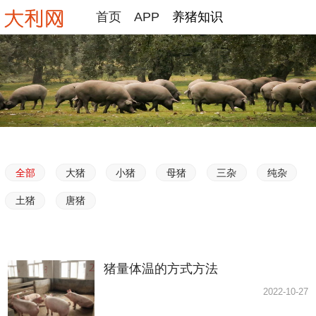
首页
APP
养猪知识
全部
大猪
小猪
母猪
三杂
纯杂
土猪
唐猪
猪量体温的方式方法
2022-10-27